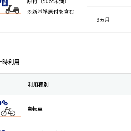
原付
（50cc未満）
※新基準原付を含む
3ヵ月
一時利用
利用種別
自転車