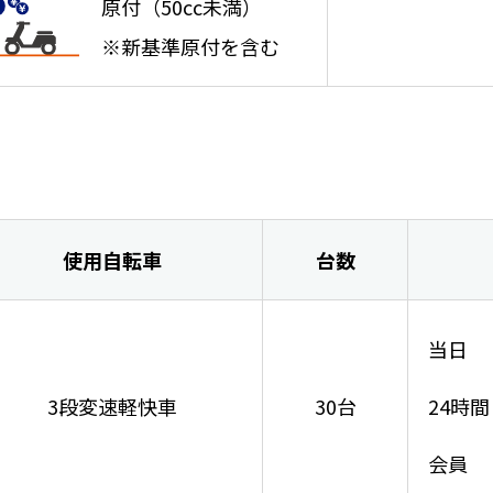
原付
（50cc未満）
※新基準原付を含む
使用自転車
台数
当日
3段変速軽快車
30台
24時間
会員